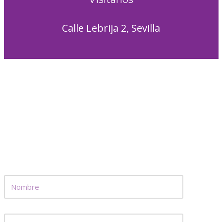
Calle Lebrija 2, Sevilla
PREGUNTA FÁCILMENTE LO QUE NECESITES
Déjanos un
Mensaje