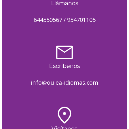
Llámanos
644550567 / 954701105
Escríbenos
info@ouiea-idiomas.com
Visítanos